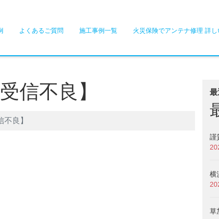
例
よくあるご質問
施工事例一覧
火災保険でアンテナ修理 詳し
宅受信不良】
最
信不良】
謹
2
横
2
草