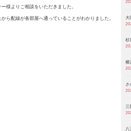
2
ナー様よりご相談をいただきました。
大
上から配線が各部屋へ通っていることがわかりました。
2
杉
2
横
2
さ
2
三
2
八