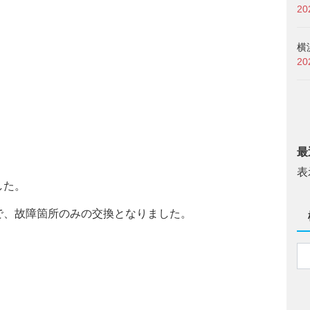
2
横
2
最
表
した。
で、故障箇所のみの交換となりました。